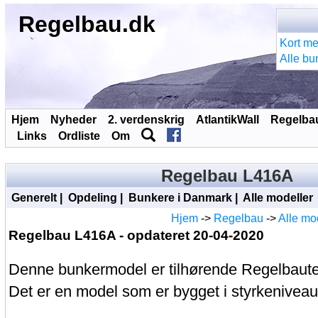
Regelbau.dk
Kort me
Alle bu
Hjem
Nyheder
2. verdenskrig
AtlantikWall
Regelba
Links
Ordliste
Om
Regelbau L416A
Generelt
|
Opdeling
|
Bunkere i Danmark
|
Alle modeller
Hjem
->
Regelbau
->
Alle mo
Regelbau L416A - opdateret 20-04-2020
Denne bunkermodel er tilhørende Regelbaut
Det er en model som er bygget i styrkeniveau