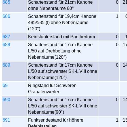
685
Schartenstand für 21cm Kanone
0
2
ohne Nebenräume 60°
686
Schartenstand für 19,4cm Kanone
1
485/585 (f) ohne Nebenräume
(120°)
687
Keinstunterstand mit Pantherturm
0
688
Schartenstand für 17cm Kanone
0
1
L/50 auf Drehbettung ohne
Nebenräume(120°)
689
Schartenstand für 17cm Kanone
0
1
L/50 auf schwerster SK-L VIII ohne
Nebenräume(120°)
69
Ringstand für Schweren
Granatenwerfer
690
Schartenstand für 17cm Kanone
0
1
L/50 auf schwerster SK-L VIII ohne
Nebenräume(90°)
691
Funksendestand für höhere
1
1
Befehlsstellen