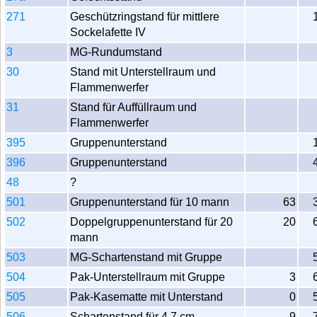
271
Geschützringstand für mittlere
Sockelafette IV
3
MG-Rundumstand
30
Stand mit Unterstellraum und
Flammenwerfer
31
Stand für Auffüllraum und
Flammenwerfer
395
Gruppenunterstand
396
Gruppenunterstand
48
?
501
Gruppenunterstand für 10 mann
63
502
Doppelgruppenunterstand für 20
20
mann
503
MG-Schartenstand mit Gruppe
504
Pak-Unterstellraum mit Gruppe
3
505
Pak-Kasematte mit Unterstand
0
506
Schartenstand für 4,7 cm
9