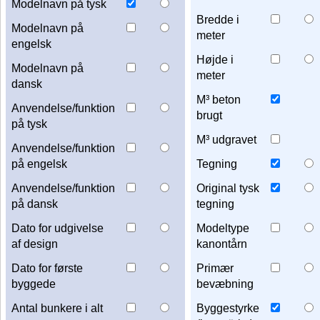
Modelnavn på tysk
Bredde i
Modelnavn på
meter
engelsk
Højde i
Modelnavn på
meter
dansk
M³ beton
Anvendelse/funktion
brugt
på tysk
M³ udgravet
Anvendelse/funktion
på engelsk
Tegning
Anvendelse/funktion
Original tysk
på dansk
tegning
Dato for udgivelse
Modeltype
af design
kanontårn
Dato for første
Primær
byggede
bevæbning
Antal bunkere i alt
Byggestyrke