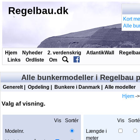
Regelbau.dk
Kort me
Alle bu
Hjem
Nyheder
2. verdenskrig
AtlantikWall
Regelba
Links
Ordliste
Om
Alle bunkermodeller i Regelbau
Generelt
|
Opdeling
|
Bunkere i Danmark
|
Alle modeller
Hjem
-
Valg af visning.
Vis
Sortér
Vis
Sorté
Modelnr.
Længde i
meter