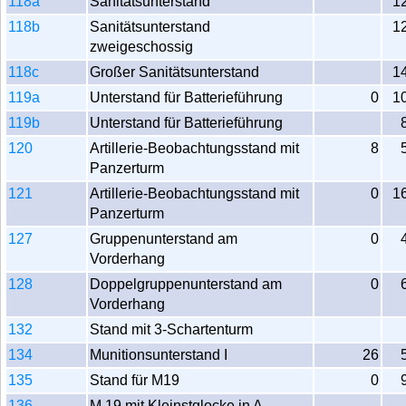
118a
Sanitätsunterstand
1
118b
Sanitätsunterstand
1
zweigeschossig
118c
Großer Sanitätsunterstand
1
119a
Unterstand für Batterieführung
0
1
119b
Unterstand für Batterieführung
120
Artillerie-Beobachtungsstand mit
8
Panzerturm
121
Artillerie-Beobachtungsstand mit
0
1
Panzerturm
127
Gruppenunterstand am
0
Vorderhang
128
Doppelgruppenunterstand am
0
Vorderhang
132
Stand mit 3-Schartenturm
134
Munitionsunterstand I
26
135
Stand für M19
0
136
M 19 mit Kleinstglocke in A