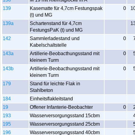
139
Kasematte für 4,7cm Festungspak
0
1
(t) und MG
139a
Schartenstand für 4,7cm
1
FestungsPaK (t) und MG
142
Sammlerladestand und
0
Kabelschaltstelle
143a
Artillerie-Beobacthungsstand mit
0
kleinem Turm
143b
Artillerie-Beobacthungsstand mit
0
kleinem Turm
179
Stand für leichte Flak in
Stahlbeton
184
Einheitsflakleitstand
19
Offener Infanterie-Beobachter
0
193
Wasserversorgungsstand 15cbm
195
Wasserversorgungsstand 25cbm
196
Wasserversorgungsstand 40cbm