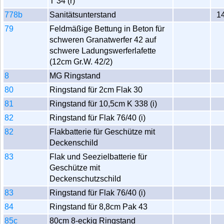
T 34 (r)
778b
Sanitätsunterstand
1
79
Feldmäßige Bettung in Beton für
schweren Granatwerfer 42 auf
schwere Ladungswerferlafette
(12cm Gr.W. 42/2)
8
MG Ringstand
80
Ringstand für 2cm Flak 30
81
Ringstand für 10,5cm K 338 (i)
82
Ringstand für Flak 76/40 (i)
82
Flakbatterie für Geschütze mit
Deckenschild
83
Flak und Seezielbatterie für
Geschütze mit
Deckenschutzschild
83
Ringstand für Flak 76/40 (i)
84
Ringstand für 8,8cm Pak 43
85c
80cm 8-eckig Ringstand