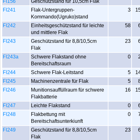
Fl156
Geschützstand für 10,5cm Flak
Fl241
Flak-Untergruppen-
3
1
Kommando(Ugruko)stand
Fl242
Einheitsgeschützstand für leichte
58
und mittlere Flak
Fl243
Geschützstand für 8,8/10,5cm
23
Flak
Fl243a
Schwere Flakstand ohne
0
Bereitschaftsraum
Fl244
Schwere Flak-Leitstand
5
1
Fl245
Machinenzentrale für Flak
5
Fl246
Munitionsauffüllraum für schwere
16
1
Flakbatterie
Fl247
Leichte Flakstand
0
Fl248
Flakbettung mit
0
Bereitschaftsunterkiunft
Fl249
Geschützstand für 8,8/10,5cm
23
Flak