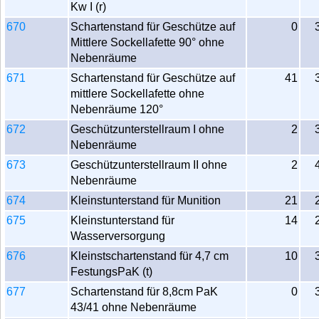
Kw I (r)
670
Schartenstand für Geschütze auf
0
Mittlere Sockellafette 90° ohne
Nebenräume
671
Schartenstand für Geschütze auf
41
mittlere Sockellafette ohne
Nebenräume 120°
672
Geschützunterstellraum I ohne
2
Nebenräume
673
Geschützunterstellraum II ohne
2
Nebenräume
674
Kleinstunterstand für Munition
21
675
Kleinstunterstand für
14
Wasserversorgung
676
Kleinstschartenstand für 4,7 cm
10
FestungsPaK (t)
677
Schartenstand für 8,8cm PaK
0
43/41 ohne Nebenräume