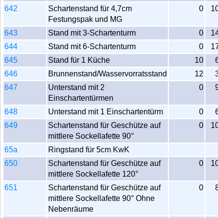
642
Schartenstand für 4,7cm
0
1
Festungspak und MG
643
Stand mit 3-Schartenturm
0
1
644
Stand mit 6-Schartenturm
0
1
645
Stand für 1 Küche
10
646
Brunnenstand/Wasservorratsstand
12
647
Unterstand mit 2
0
Einschartentürmen
648
Unterstand mit 1 Einschartentürm
0
649
Schartenstand für Geschütze auf
0
1
mittlere Sockellafette 90°
65a
Ringstand für 5cm KwK
650
Schartenstand für Geschütze auf
0
1
mittlere Sockellafette 120°
651
Schartenstand für Geschütze auf
0
mittlere Sockellafette 90° Ohne
Nebenräume