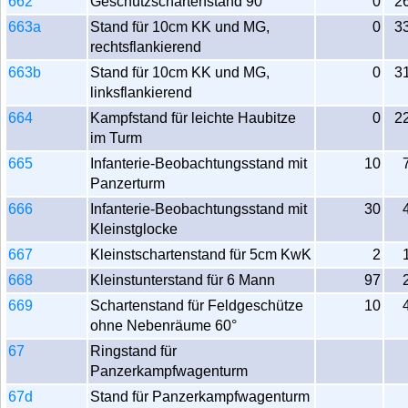
662
Geschützschartenstand 90°
0
2
663a
Stand für 10cm KK und MG,
0
3
rechtsflankierend
663b
Stand für 10cm KK und MG,
0
3
linksflankierend
664
Kampfstand für leichte Haubitze
0
2
im Turm
665
Infanterie-Beobachtungsstand mit
10
Panzerturm
666
Infanterie-Beobachtungsstand mit
30
Kleinstglocke
667
Kleinstschartenstand für 5cm KwK
2
668
Kleinstunterstand für 6 Mann
97
669
Schartenstand für Feldgeschütze
10
ohne Nebenräume 60°
67
Ringstand für
Panzerkampfwagenturm
67d
Stand für Panzerkampfwagenturm