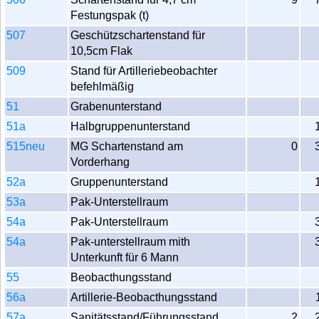
Festungspak (t)
507
Geschützschartenstand für
10,5cm Flak
509
Stand für Artilleriebeobachter
befehlmäßig
51
Grabenunterstand
51a
Halbgruppenunterstand
515neu
MG Schartenstand am
0
Vorderhang
52a
Gruppenunterstand
53a
Pak-Unterstellraum
54a
Pak-Unterstellraum
54a
Pak-unterstellraum mith
Unterkunft für 6 Mann
55
Beobacthungsstand
56a
Artillerie-Beobacthungsstand
57a
Sanitätsstand/Führungsstand
2