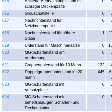
615
Artillerie-Beobachtungsstand mit
0
schräger Deckenplatte
616
Großschaltstelle
0
617
Nachrichtenstand für
0
Netzknotenpunkt
618
Nachrichtenstand für höhere
1
1
Stäbe
619
Unterstand für Maschinensätze
0
1
620
MG-Schartenstand am
0
Vorderhang
621
Gruppenunterstand für 10 Mann
122
622
Doppelgruppenunterstand für 20
445
6
mann
623
MG-Schartenstand mit
0
Vorsatzplatte
624
MG-Schartenstand mit
0
behelfsmäßigen Scharten- und
Deckenplatten