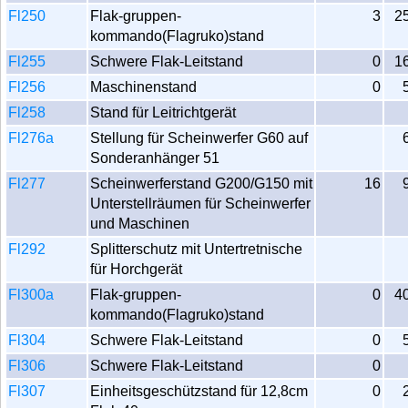
Fl250
Flak-gruppen-
3
2
kommando(Flagruko)stand
Fl255
Schwere Flak-Leitstand
0
1
Fl256
Maschinenstand
0
Fl258
Stand für Leitrichtgerät
Fl276a
Stellung für Scheinwerfer G60 auf
Sonderanhänger 51
Fl277
Scheinwerferstand G200/G150 mit
16
Unterstellräumen für Scheinwerfer
und Maschinen
Fl292
Splitterschutz mit Untertretnische
für Horchgerät
Fl300a
Flak-gruppen-
0
4
kommando(Flagruko)stand
Fl304
Schwere Flak-Leitstand
0
Fl306
Schwere Flak-Leitstand
0
Fl307
Einheitsgeschützstand für 12,8cm
0