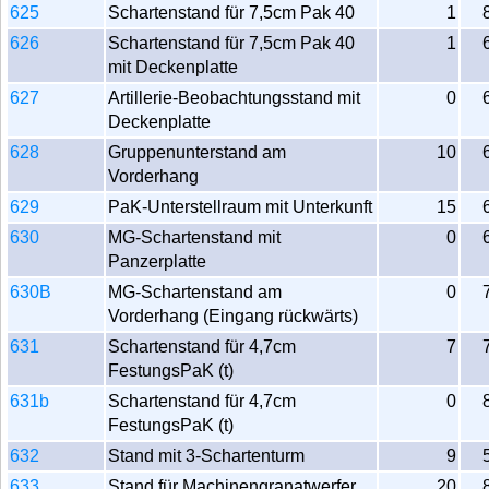
625
Schartenstand für 7,5cm Pak 40
1
626
Schartenstand für 7,5cm Pak 40
1
mit Deckenplatte
627
Artillerie-Beobachtungsstand mit
0
Deckenplatte
628
Gruppenunterstand am
10
Vorderhang
629
PaK-Unterstellraum mit Unterkunft
15
630
MG-Schartenstand mit
0
Panzerplatte
630B
MG-Schartenstand am
0
Vorderhang (Eingang rückwärts)
631
Schartenstand für 4,7cm
7
FestungsPaK (t)
631b
Schartenstand für 4,7cm
0
FestungsPaK (t)
632
Stand mit 3-Schartenturm
9
633
Stand für Machinengranatwerfer
20