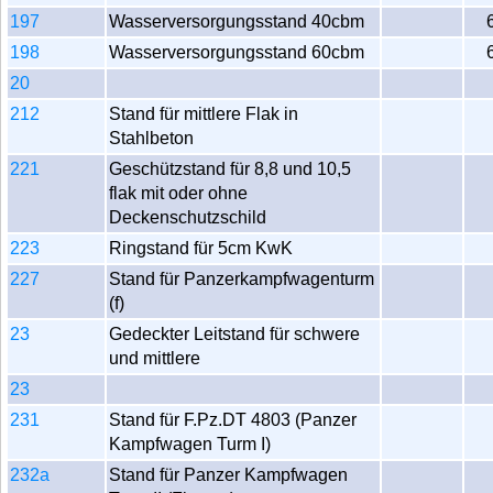
197
Wasserversorgungsstand 40cbm
198
Wasserversorgungsstand 60cbm
20
212
Stand für mittlere Flak in
Stahlbeton
221
Geschützstand für 8,8 und 10,5
flak mit oder ohne
Deckenschutzschild
223
Ringstand für 5cm KwK
227
Stand für Panzerkampfwagenturm
(f)
23
Gedeckter Leitstand für schwere
und mittlere
23
231
Stand für F.Pz.DT 4803 (Panzer
Kampfwagen Turm I)
232a
Stand für Panzer Kampfwagen