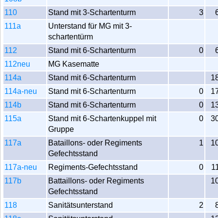
110
Stand mit 3-Schartenturm
3
111a
Unterstand für MG mit 3-
schartentürm
112
Stand mit 6-Schartenturm
0
112neu
MG Kasematte
114a
Stand mit 6-Schartenturm
1
114a-neu
Stand mit 6-Schartenturm
0
1
114b
Stand mit 6-Schartenturm
0
1
115a
Stand mit 6-Schartenkuppel mit
0
3
Gruppe
117a
Bataillons- oder Regiments
1
1
Gefechtsstand
117a-neu
Regiments-Gefechtsstand
0
1
117b
Battaillons- oder Regiments
1
Gefechtsstand
118
Sanitätsunterstand
2