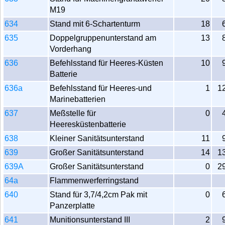
M19
634
Stand mit 6-Schartenturm
18
635
Doppelgruppenunterstand am
13
Vorderhang
636
Befehlsstand für Heeres-Küsten
10
Batterie
636a
Befehlsstand für Heeres-und
1
1
Marinebatterien
637
Meßstelle für
0
Heeresküstenbatterie
638
Kleiner Sanitätsunterstand
11
639
Großer Sanitätsunterstand
14
1
639A
Großer Sanitätsunterstand
0
2
64a
Flammenwerferringstand
640
Stand für 3,7/4,2cm Pak mit
0
Panzerplatte
641
Munitionsunterstand III
2