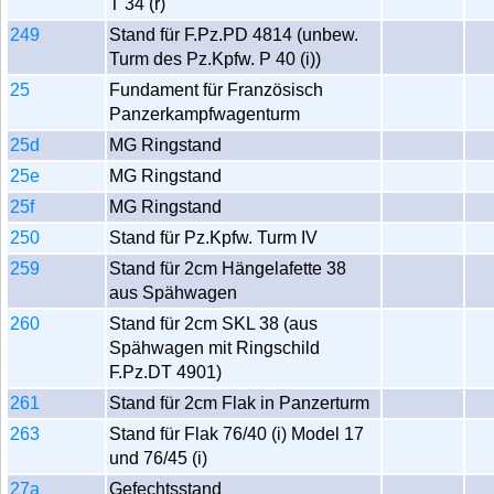
T 34 (r)
249
Stand für F.Pz.PD 4814 (unbew.
Turm des Pz.Kpfw. P 40 (i))
25
Fundament für Französisch
Panzerkampfwagenturm
25d
MG Ringstand
25e
MG Ringstand
25f
MG Ringstand
250
Stand für Pz.Kpfw. Turm IV
259
Stand für 2cm Hängelafette 38
aus Spähwagen
260
Stand für 2cm SKL 38 (aus
Spähwagen mit Ringschild
F.Pz.DT 4901)
261
Stand für 2cm Flak in Panzerturm
263
Stand für Flak 76/40 (i) Model 17
und 76/45 (i)
27a
Gefechtsstand