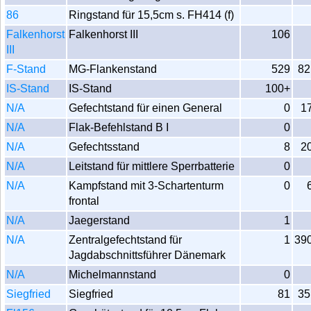
86
Ringstand für 15,5cm s. FH414 (f)
Falkenhorst
Falkenhorst III
106
III
F-Stand
MG-Flankenstand
529
82
IS-Stand
IS-Stand
100+
N/A
Gefechtstand für einen General
0
1
N/A
Flak-Befehlstand B I
0
N/A
Gefechtsstand
8
2
N/A
Leitstand für mittlere Sperrbatterie
0
N/A
Kampfstand mit 3-Schartenturm
0
frontal
N/A
Jaegerstand
1
N/A
Zentralgefechtstand für
1
39
Jagdabschnittsführer Dänemark
N/A
Michelmannstand
0
Siegfried
Siegfried
81
35