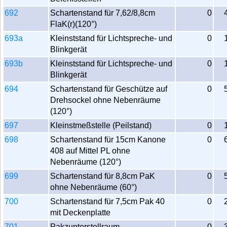
692
Schartenstand für 7,62/8,8cm
0
FlaK(r)(120°)
693a
Kleinststand für Lichtspreche- und
0
Blinkgerät
693b
Kleinststand für Lichtspreche- und
0
Blinkgerät
694
Schartenstand für Geschütze auf
0
Drehsockel ohne Nebenräume
(120°)
697
Kleinstmeßstelle (Peilstand)
0
698
Schartenstand für 15cm Kanone
0
408 auf Mittel PL ohne
Nebenräume (120°)
699
Schartenstand für 8,8cm PaK
0
ohne Nebenräume (60°)
700
Schartenstand für 7,5cm Pak 40
0
mit Deckenplatte
701
Pakzunterstellraum
0