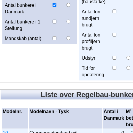
(baustärke)
Antal bunkere i
Danmark
Antal ton
rundjern
Antal bunkere i 1.
brugt
Stellung
Antal ton
Mandskab (antal)
profiljern
brugt
Udstyr
Tid for
opdatering
Liste over Regelbau-bunke
Modelnr.
Modelnavn - Tysk
Antal i
M³
Danmark
be
br
10
Gruppenunterstand mit
0