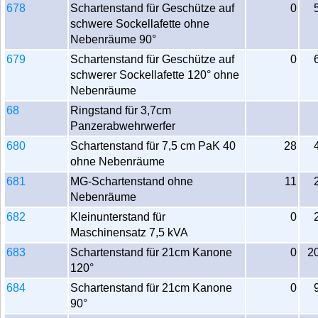
678
Schartenstand für Geschütze auf
0
schwere Sockellafette ohne
Nebenräume 90°
679
Schartenstand für Geschütze auf
0
schwerer Sockellafette 120° ohne
Nebenräume
68
Ringstand für 3,7cm
Panzerabwehrwerfer
680
Schartenstand für 7,5 cm PaK 40
28
ohne Nebenräume
681
MG-Schartenstand ohne
11
Nebenräume
682
Kleinunterstand für
0
Maschinensatz 7,5 kVA
683
Schartenstand für 21cm Kanone
0
2
120°
684
Schartenstand für 21cm Kanone
0
90°