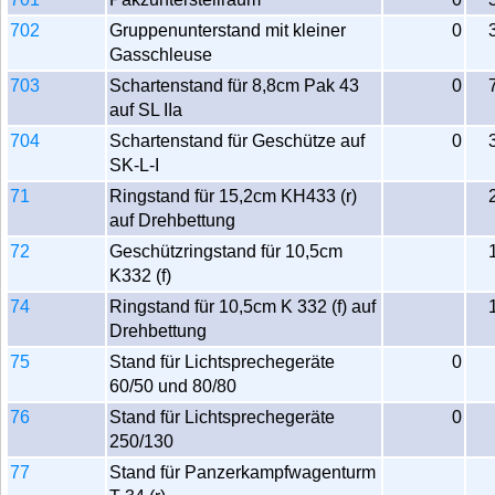
702
Gruppenunterstand mit kleiner
0
Gasschleuse
703
Schartenstand für 8,8cm Pak 43
0
auf SL IIa
704
Schartenstand für Geschütze auf
0
SK-L-I
71
Ringstand für 15,2cm KH433 (r)
auf Drehbettung
72
Geschützringstand für 10,5cm
K332 (f)
74
Ringstand für 10,5cm K 332 (f) auf
Drehbettung
75
Stand für Lichtsprechegeräte
0
60/50 und 80/80
76
Stand für Lichtsprechegeräte
0
250/130
77
Stand für Panzerkampfwagenturm