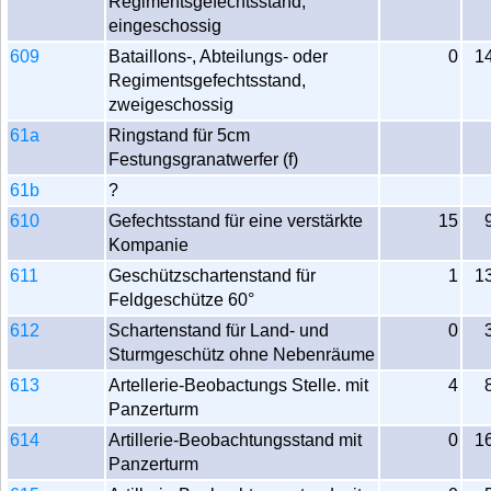
Regimentsgefechtsstand,
eingeschossig
609
Bataillons-, Abteilungs- oder
0
1
Regimentsgefechtsstand,
zweigeschossig
61a
Ringstand für 5cm
Festungsgranatwerfer (f)
61b
?
610
Gefechtsstand für eine verstärkte
15
Kompanie
611
Geschützschartenstand für
1
1
Feldgeschütze 60°
612
Schartenstand für Land- und
0
Sturmgeschütz ohne Nebenräume
613
Artellerie-Beobactungs Stelle. mit
4
Panzerturm
614
Artillerie-Beobachtungsstand mit
0
1
Panzerturm