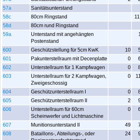
57a
Sanitätsunterstand
58c
80cm Ringstand
11
58d
80cm rund Ringstand
59a
Unterstand mit angehängten
Postenstand
600
Geschützstellung für 5cm KwK
10
601
Pakunterstellraum mit Decenplatte
0
602
Unterstellraum für 1 Kampfwagen
0
603
Unterstellraum für 2 Kampfwagen,
0
1
Zweigeschossig
604
Geschützunterstellraum I
0
605
Geschützunterstellraum II
2
606
Unterstellraum für 60cm
0
Scheinwerfer und Lichtmaschine
607
Munitionsunterstand II
49
608
Bataillons-, Abteilungs-, oder
24