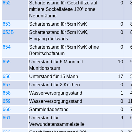
652
Schartenstand für Geschütze auf
0
mittlere Sockellafette 120° ohne
Nebenräume
653
Schartenstand für 5cm KwK
0
653B
Schartenstand für 5cm KwK,
0
Eingang rückwärts
654
Schartenstand für 5cm KwK ohne
0
Bereitschaftraum
655
Unterstand für 6 Mann mit
10
Munitionsraum
656
Unterstand für 15 Mann
17
657
Unterstand für 2 Küchen
0
658
Wasserversorgungsstand
1
659
Wasserversorgungsstand
0
1
660
Sammlerladestand
0
661
Unterstand für
9
Verwundetensammelstelle