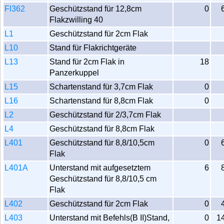
Fl362
Geschützstand für 12,8cm
0
Flakzwilling 40
L1
Geschützstand für 2cm Flak
L10
Stand für Flakrichtgeräte
L13
Stand für 2cm Flak in
18
Panzerkuppel
L15
Schartenstand für 3,7cm Flak
0
L16
Schartenstand für 8,8cm Flak
0
L2
Geschützstand für 2/3,7cm Flak
L4
Geschützstand für 8,8cm Flak
L401
Geschützstand für 8,8/10,5cm
0
Flak
L401A
Unterstand mit aufgesetztem
6
Geschützstand für 8,8/10,5 cm
Flak
L402
Geschützstand für 2cm Flak
0
L403
Unterstand mit Befehls(B II)Stand,
0
1