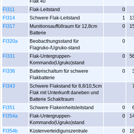
Flak 40
Fl311
Flak-Leitstand
0
Fl314
Schwere Flak-Leitstand
1
1
Fl317
Munitionsauffüllraum für 12,8cm
0
1
Batterie
Fl320a
Beobacthungsstand für
0
Flagruko-/Ugruko-stand
Fl331
Flak-Untergruppen-
0
5
Kommando(Ugruko)stand
Fl336
Batterischaltum für schwere
0
Flakbatterie
Fl343
Schwere Flakstand für 8,8/10,5cm
Flak mit Unterkunft daneben und
Batterie Schakltraum
Fl351
Schwere Flakeinheitsleitstand
0
Fl354a
Flak-Untergruppen-
0
1
Kommando(Ugruko)stand
Fl354b
Küstenverteidigunszentrale
0
1