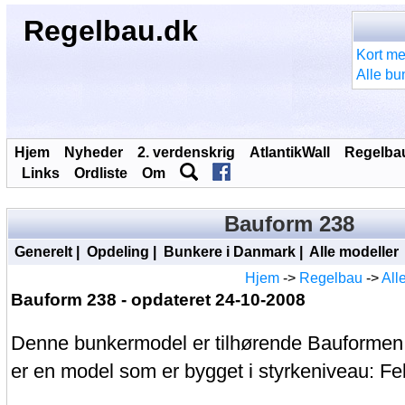
Regelbau.dk
Kort me
Alle bu
Hjem
Nyheder
2. verdenskrig
AtlantikWall
Regelba
Links
Ordliste
Om
Bauform 238
Generelt
|
Opdeling
|
Bunkere i Danmark
|
Alle modeller
Hjem
->
Regelbau
->
All
Bauform 238 - opdateret 24-10-2008
Denne bunkermodel er tilhørende Bauformen
er en model som er bygget i styrkeniveau: F