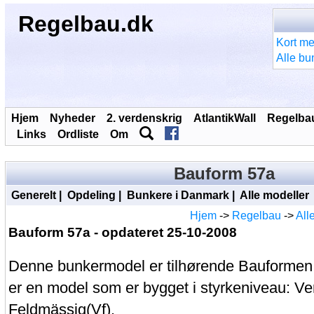
Regelbau.dk
Kort me
Alle bu
Hjem
Nyheder
2. verdenskrig
AtlantikWall
Regelba
Links
Ordliste
Om
Bauform 57a
Generelt
|
Opdeling
|
Bunkere i Danmark
|
Alle modeller
Hjem
->
Regelbau
->
All
Bauform 57a - opdateret 25-10-2008
Denne bunkermodel er tilhørende Bauformen
er en model som er bygget i styrkeniveau: Ver
Feldmässig(Vf).